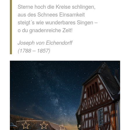
Sterne hoch die Kreise schlingen,
aus des Schnees Einsamkeit
steigt´s wie wunderbares Singen –
o du gnadenreiche Zeit!
Joseph von Eichendorff
(1788 – 1857)