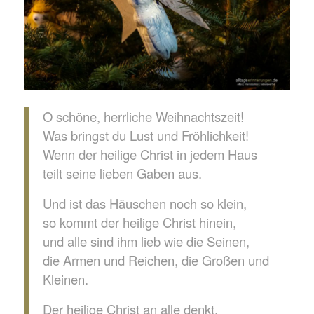
O schöne, herrliche Weihnachtszeit!
Was bringst du Lust und Fröhlichkeit!
Wenn der heilige Christ in jedem Haus
teilt seine lieben Gaben aus.
Und ist das Häuschen noch so klein,
so kommt der heilige Christ hinein,
und alle sind ihm lieb wie die Seinen,
die Armen und Reichen, die Großen und
Kleinen.
Der heilige Christ an alle denkt,