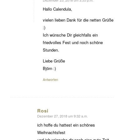
Dezember 25, 2018 um 3:55 p.m.
sagte:
Hallo Calendula,
vielen lieben Dank für die netten Grüße
:)
Ich wünsche Dir gleichfalls ein
friedvolles Fest und noch schöne
Stunden.
Liebe Grüße
Björn :)
Antworten
Rosi
Dezember 27, 2018 um 9:32 a.m.
sagte:
ich hoffe du hattest ein schönes
Weihnachtsfest
und ich wünsche dir noch eine gute Zeit