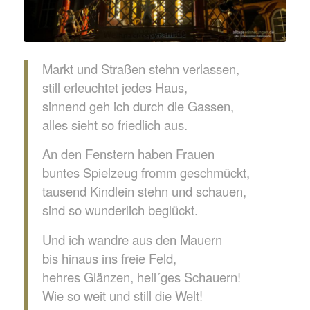
Markt und Straßen stehn verlassen,
still erleuchtet jedes Haus,
sinnend geh ich durch die Gassen,
alles sieht so friedlich aus.
An den Fenstern haben Frauen
buntes Spielzeug fromm geschmückt,
tausend Kindlein stehn und schauen,
sind so wunderlich beglückt.
Und ich wandre aus den Mauern
bis hinaus ins freie Feld,
hehres Glänzen, heil´ges Schauern!
Wie so weit und still die Welt!