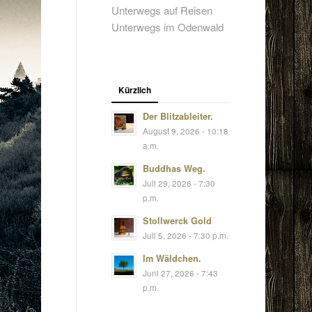
Unterwegs auf Reisen
Unterwegs im Odenwald
Kürzlich
Der Blitzableiter.
August 9, 2026 - 10:18
a.m.
Buddhas Weg.
Juli 29, 2026 - 7:30
p.m.
Stollwerck Gold
Juli 5, 2026 - 7:30 p.m.
Im Wäldchen.
Juni 27, 2026 - 7:43
p.m.