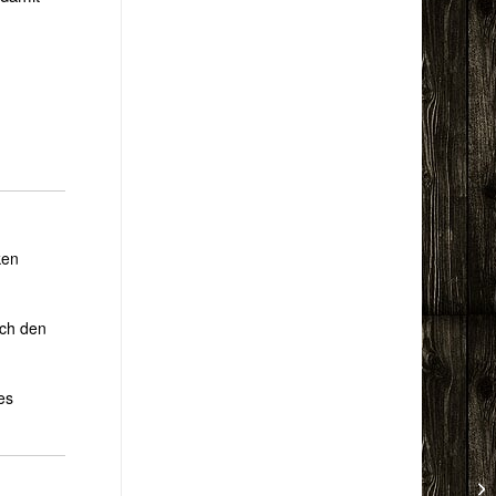
ken
rch den
es