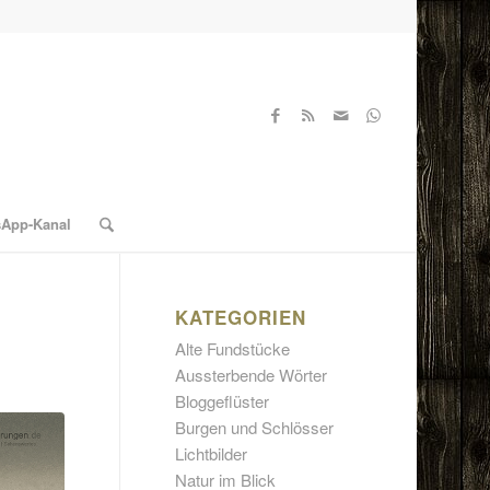
sApp-Kanal
KATEGORIEN
Alte Fundstücke
Aussterbende Wörter
Bloggeflüster
Burgen und Schlösser
Lichtbilder
Natur im Blick