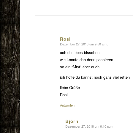
Rosi
Dezember 27, 2018 um 9:50 a.m.
sagte:
ach du liebes bisschen
wie konnte dsa denn passieren ..
so ein “Mist” aber auch
ich hoffe du kannst noch ganz viel retten
liebe Grüße
Rosi
Antworten
Björn
Dezember 27, 2018 um 6:10 p.m.
sagte: