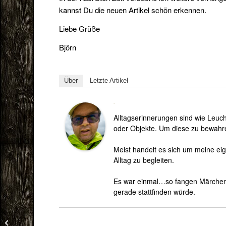
kannst Du die neuen Artikel schön erkennen.
Liebe Grüße
Björn
Über
Letzte Artikel
Björn
Alltagserinnerungen sind wie Leuc
oder Objekte. Um diese zu bewahre
Meist handelt es sich um meine eig
Alltag zu begleiten.
Es war einmal…so fangen Märchen 
gerade stattfinden würde.
Dent-O-M Zahnkreme