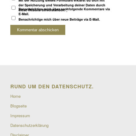
Mit der Nutzung dieses Formulars erklärst du dich mit
der Speicherung und Verarbeitung deiner Daten durch
Benachrichtige mich über nachfolgende Kommentare via
diese Website einverstanden.
*
E-Mail.
Benachrichtige mich über neue Beiträge via E-Mail.
RUND UM DEN DATENSCHUTZ.
Home
Blogseite
Impressum
Datenschutzerklärung
Disclaimer