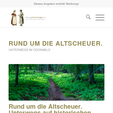
Dieses Angebot enthält Werbung!
RUND UM DIE ALTSCHEUER.
UNTERWEGS IM ODENWALD
Rund um die Altscheuer.
Unterwegs auf historischen