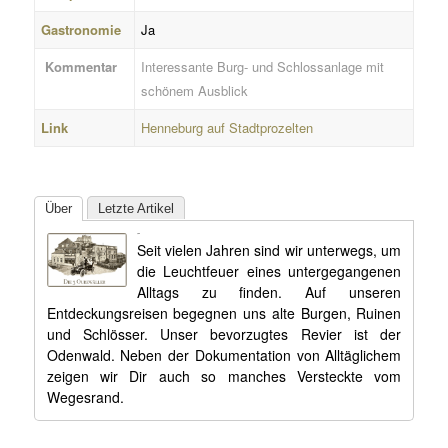
Gastronomie
Ja
Kommentar
Interessante Burg- und Schlossanlage mit
schönem Ausblick
Link
Henneburg auf Stadtprozelten
Über
Letzte Artikel
Björn
Seit vielen Jahren sind wir unterwegs, um
die Leuchtfeuer eines untergegangenen
Alltags zu finden. Auf unseren
Entdeckungsreisen begegnen uns alte Burgen, Ruinen
und Schlösser. Unser bevorzugtes Revier ist der
Odenwald. Neben der Dokumentation von Alltäglichem
zeigen wir Dir auch so manches Versteckte vom
Wegesrand.