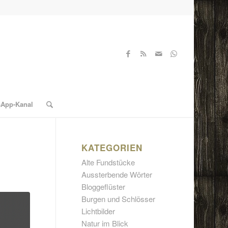
sApp-Kanal
KATEGORIEN
Alte Fundstücke
Aussterbende Wörter
Bloggeflüster
Burgen und Schlösser
Lichtbilder
Natur im Blick