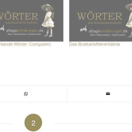
rbende Wörter: Computern
Das Bratkartoffelverhältnis
2