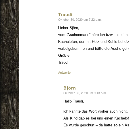
Traudi
Oktober 30, 2020 um 7:22 p.m.
sagte:
Lieber Björn,
vom “Aschenmann” höre ich bzw. lese ich z
Kachelofen, der mit Holz und Kohle behei
vorbeigekommen und hätte die Asche gehol
Grüßle
Traudi
Antworten
Björn
Oktober 30, 2020 um 9:13 p.m.
sagte:
Hallo Traudi,
ich kannte das Wort vorher auch nicht, f
Als Kind gab es bei uns einen Kachelof
Es wurde geschürt – da hätte so ein As