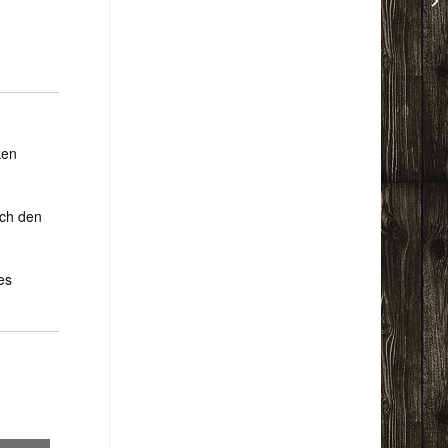
ken
rch den
es