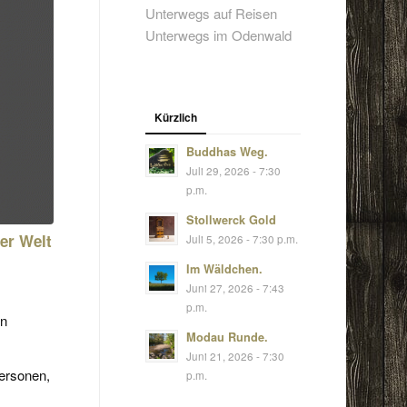
Unterwegs auf Reisen
Unterwegs im Odenwald
Kürzlich
Buddhas Weg.
Juli 29, 2026 - 7:30
p.m.
Stollwerck Gold
er Welt
Juli 5, 2026 - 7:30 p.m.
Im Wäldchen.
Juni 27, 2026 - 7:43
p.m.
in
Modau Runde.
Juni 21, 2026 - 7:30
Personen,
p.m.