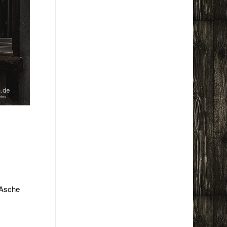
.
 Asche