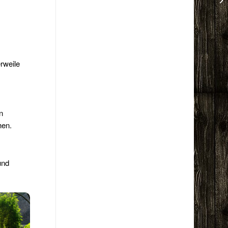
rweile
n
hen.
und