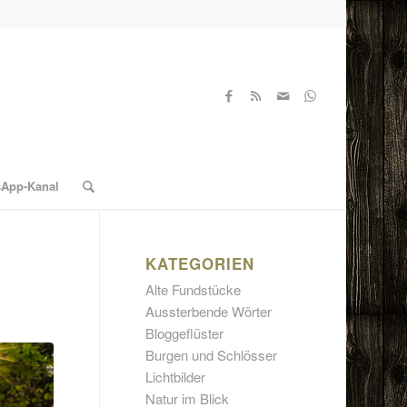
sApp-Kanal
KATEGORIEN
Alte Fundstücke
Aussterbende Wörter
Bloggeflüster
Burgen und Schlösser
Lichtbilder
Natur im Blick