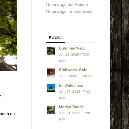
Unterwegs auf Reisen
Unterwegs im Odenwald
Kürzlich
Buddhas Weg.
Juli 29, 2026 - 7:30
p.m.
Stollwerck Gold
Juli 5, 2026 - 7:30 p.m.
Im Wäldchen.
Juni 27, 2026 - 7:43
n
p.m.
Modau Runde.
 noch an.
Juni 21, 2026 - 7:30
p.m.