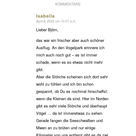
KOMMENTARE
Isabella
April 8, 2022 um 10:07 a.m.
sagte:
Lieber Björn,
das war ein frischer aber auch schöner
Ausflug. An den Vogelpark erinnere ich
mich auch noch gut – es ist immer
schade, wenn es so etwas nicht mehr
gibt.
Aber die Störche scheinen sich dort sehr
wohl zu fühlen und ich bin schon
gespannt, ob Du es nochmal hinschaffst,
wenn die Kleinen da sind. Hier im Norden
gibt es sehr viele Störche und überhaupt
Vögel … da ist immeretwas zu sehen.
Gerade fangen die Seeschwalben und
Mwen an zu brüten und nur einige
Kilometer von uns entfernt gibt es da zwi