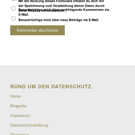
Mit der Nutzung dieses Formulars erklärst du dich mit
der Speicherung und Verarbeitung deiner Daten durch
Benachrichtige mich über nachfolgende Kommentare via
diese Website einverstanden.
*
E-Mail.
Benachrichtige mich über neue Beiträge via E-Mail.
RUND UM DEN DATENSCHUTZ.
Home
Blogseite
Impressum
Datenschutzerklärung
Disclaimer