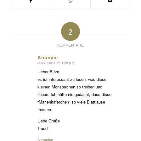
2
KOMMENTARE
Anonym
Juli 4, 2023 um 1:38 p.m.
sagte:
Lieber Björn,
es ist interessant zu lesen, was diese
kleinen Monsterchen so treiben und
lieben. Ich hätte nie gedacht, dass diese
“Marienkäferchen” so viele Blattläuse
fressen.
Liebe Grüße
Traudi
Antworten