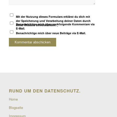
Mit der Nutzung dieses Formulars erklärst du dich mit
der Speicherung und Verarbeitung deiner Daten durch
Benachrichtige mich über nachfolgende Kommentare via
diese Website einverstanden.
*
E-Mail.
Benachrichtige mich über neue Beiträge via E-Mail.
RUND UM DEN DATENSCHUTZ.
Home
Blogseite
Impressum