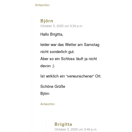
Antworten
Björn
Oktober 5, 2020 um 3:34 p.m.
sagte:
Hallo Brigitta,
leider war das Wetter am Samstag
nicht sonderlich gut.
Aber so ein Schloss läuft ja nicht
davon ;)
Ist wirklich ein “verwunschener” Ort.
Schöne Grüße
Björn
Antworten
Brigitta
Oktober 5, 2020 um 3:46 p.m.
sagte: