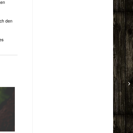
ken
rch den
es