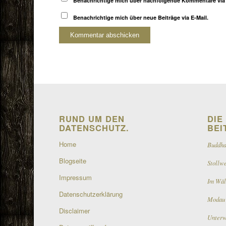
Benachrichtige mich über nachfolgende Kommentare via 
Benachrichtige mich über neue Beiträge via E-Mail.
RUND UM DEN
DIE
DATENSCHUTZ.
BEI
Home
Buddha
Blogseite
Stollw
Impressum
Im Wäl
Datenschutzerklärung
Modau 
Disclaimer
Unterw