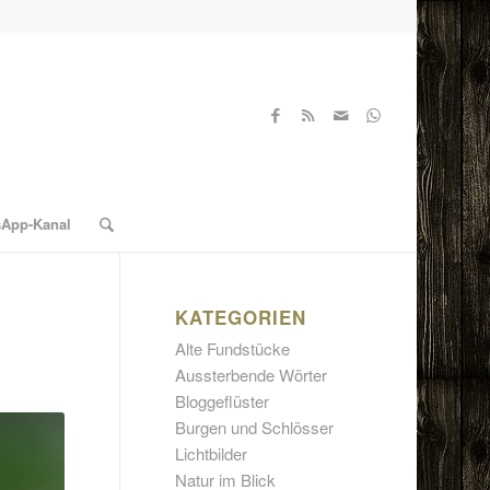
sApp-Kanal
KATEGORIEN
Alte Fundstücke
Aussterbende Wörter
Bloggeflüster
Burgen und Schlösser
Lichtbilder
Natur im Blick