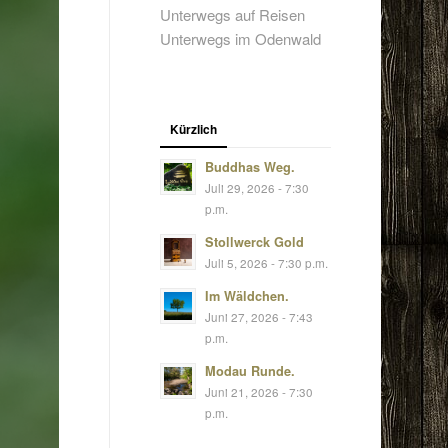
Unterwegs auf Reisen
Unterwegs im Odenwald
Kürzlich
Buddhas Weg.
Juli 29, 2026 - 7:30
p.m.
Stollwerck Gold
Juli 5, 2026 - 7:30 p.m.
Im Wäldchen.
Juni 27, 2026 - 7:43
p.m.
Modau Runde.
Juni 21, 2026 - 7:30
p.m.