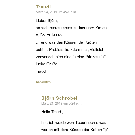
Traudi
März 24, 2019 um 4:41 p.m.
sagte:
Lieber Björn,
so viel Interessantes ist hier über Kröten
& Co. zu lesen.
… und was das Küssen der Kröten
betrifft: Probiers trotzdem mal, vielleicht
verwandelt sich eine in eine Prinzessin?
Liebe Grüße
Traudi
Antworten
Björn Schröbel
März 24, 2019 um 5:26 p.m.
sagte:
Hallo Traudi,
hm, ich werde wohl lieber noch etwas
warten mit dem Küssen der Kröten *g*