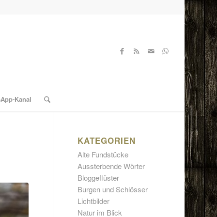
sApp-Kanal
KATEGORIEN
Alte Fundstücke
Aussterbende Wörter
Bloggeflüster
Burgen und Schlösser
Lichtbilder
Natur im Blick