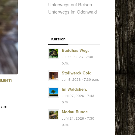
Unterwegs auf Reisen
Unterwegs im Odenwald
Kürzlich
Buddhas Weg.
Juli 29, 2026 - 7:30
p.m.
Stollwerck Gold
euern
Juli 5, 2026 - 7:30 p.m.
Im Wäldchen.
Juni 27, 2026 - 7:43
p.m.
t am
Modau Runde.
Juni 21, 2026 - 7:30
p.m.