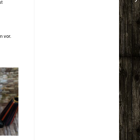
st
n vor.