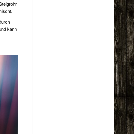
Steigrohr
mischt.
durch
 und kann